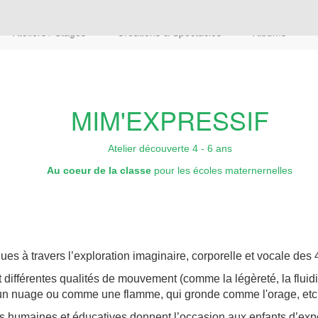
Ateliers / Stages
Créations & Spectacles
Albums
MIM'EXPRESSIF
Atelier découverte 4 - 6 ans
Au coeur de la classe
pour les écoles maternernelles
ues à travers l’exploration imaginaire, corporelle et vocale d
t différentes qualités de mouvement (comme la légèreté, la flui
nuage ou comme une flamme, qui gronde comme l'orage, etc...
rs humaines et éducatives donnent l’occasion aux enfants d’expé