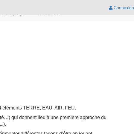
Connexion
Témoignages
Je m'inscris
es 4 éléments TERRE, EAU, AIR, FEU.
dité…) qui donnent lieu à une première approche du
). ​
rimenter différentes façons d’être en jouant