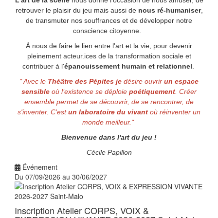
L’art de la scène
nous donne l’occasion de nous amuser, de
retrouver le plaisir du jeu mais aussi de
nous ré-humaniser
,
de transmuter nos souffrances et de développer notre
conscience citoyenne.
À nous de faire le lien entre l'art et la vie, pour devenir
pleinement acteur.ices de la transformation sociale et
contribuer à l'
épanouissement humain et relationnel
.
" Avec le
Théâtre des Pépites je
désire
ouvrir
un espace
sensible
où l’existence
se déploie
poétiquement
. Créer
ensemble permet de se découvrir, de se rencontrer, de
s'inventer. C'est
un laboratoire du vivant
où réinventer un
monde meilleur.
"
Bienvenue dans l'art du jeu !
Cécile Papillon
Événement
Du 07/09/2026 au 30/06/2027
Inscription Atelier CORPS, VOIX &