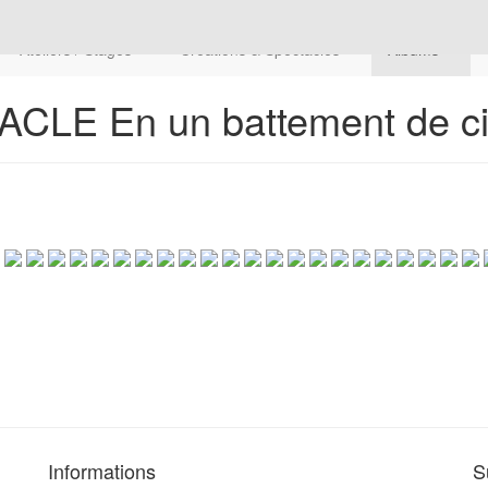
Ateliers / Stages
Créations & Spectacles
Albums
LE En un battement de ci
Informations
S